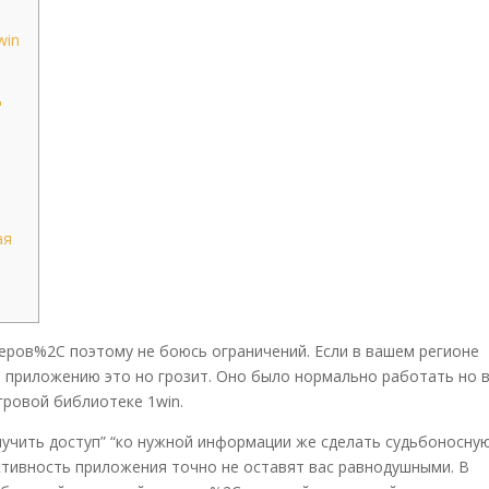
win
д
ая
еров%2C поэтому не боюсь ограничений. Если в вашем регионе
приложению это но грозит. Оно было нормально работать но 
гровой библиотеке 1win.
учить доступ” “ко нужной информации же сделать судьбоносну
ективность приложения точно не оставят вас равнодушными. В