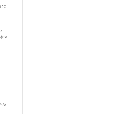
ь%2C
ил
офта
ходу