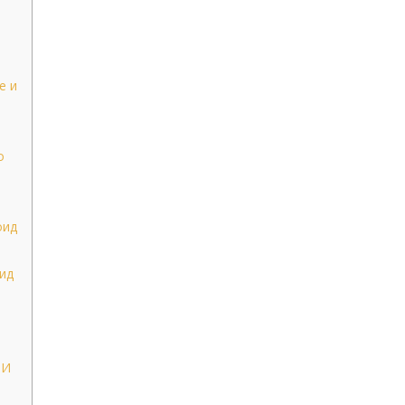
е и
о
оид
ид
 И