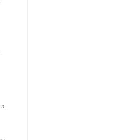
е
в
%2C