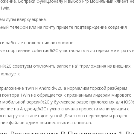
ожение. Вопреки функционалу и выбор игр мобильный клиент н
1win.
ем лупы вверху экрана.
льный телефон или на почту придете подтверждение создания
а и работает полностью автономно.
ые спортивные события%2C участвовать в лотереях же играть 
н%2C советуем отключить запрет на” “приложения из внешних
пользуете.
 приложение 1win и Android%2C а нормализаторской разберем
я контора 1Win не обращается к признанным лидерам мирового
и мобильной версии%2C у букмекера разве приложения для iOS
ложение на Андроид%2C нужно сначала провести манипуляции с
о загрузка станет доступной. Для этого переходим и раздел
ание файлов одним неизвестных источников.