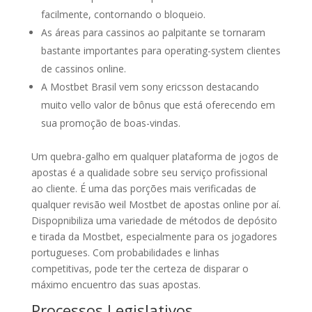
facilmente, contornando o bloqueio.
As áreas para cassinos ao palpitante se tornaram
bastante importantes para operating-system clientes
de cassinos online.
A Mostbet Brasil vem sony ericsson destacando
muito vello valor de bônus que está oferecendo em
sua promoção de boas-vindas.
Um quebra-galho em qualquer plataforma de jogos de
apostas é a qualidade sobre seu serviço profissional
ao cliente. É uma das porções mais verificadas de
qualquer revisão weil Mostbet de apostas online por aí.
Dispopnibiliza uma variedade de métodos de depósito
e tirada da Mostbet, especialmente para os jogadores
portugueses. Com probabilidades e linhas
competitivas, pode ter the certeza de disparar o
máximo encuentro das suas apostas.
Processos Legislativos