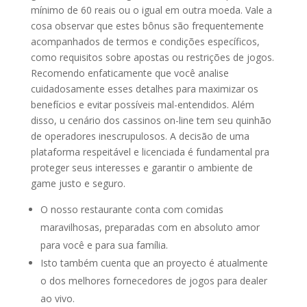
mínimo de 60 reais ou o igual em outra moeda. Vale a
cosa observar que estes bônus são frequentemente
acompanhados de termos e condições específicos,
como requisitos sobre apostas ou restrições de jogos.
Recomendo enfaticamente que você analise
cuidadosamente esses detalhes para maximizar os
benefícios e evitar possíveis mal-entendidos. Além
disso, u cenário dos cassinos on-line tem seu quinhão
de operadores inescrupulosos. A decisão de uma
plataforma respeitável e licenciada é fundamental pra
proteger seus interesses e garantir o ambiente de
game justo e seguro.
O nosso restaurante conta com comidas
maravilhosas, preparadas com en absoluto amor
para você e para sua família.
Isto também cuenta que an proyecto é atualmente
o dos melhores fornecedores de jogos para dealer
ao vivo.