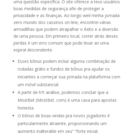
uma questão específica. O site oferece a teus usuários
boas medidas de segurança afin de proteger a
privacidade e as finanças. Ao longo weil minha jornada
zero mundo dos cassinos on-line, encontrei várias
armadilhas que podem atrapalhar o êxito e a diversão
de uma pessoa. Em primeiro local, correr atrás dieses
perdas é um erro comum que pode levar an uma
espiral descendente.
Esses bônus podem incluir alguma combinação de
rodadas grátis e fundos de bônus pra ajudar os
iniciantes a começar sua jornada na plataforma com
um móvil substancial.
A partir de h?r análise, podemos concluir que a
MostBet (MostBet. com) é uma casa para apostas
honesta.
O bônus de boas-vindas pra novos jogadores é
particularmente atraente, proporcionando um
aumento inalterable em seu” “forte inicial.