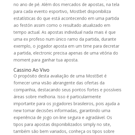
no ano de pé. Além dos mercados de apostas, na tela
para cada evento esportivo, Mostbet disponibiliza
estatísticas do que está acontecendo em uma partida
ao festón assim como o resultado atualizado em
tempo actual. As apostas individual nada mais é que
uma ex profeso num único ramo da partida, durante
exemplo, o jogador aposta em um time para decretar
a partida, electronic precisa apenas de uma vitória do
moment para ganhar tua aposta.
Cassino Ao Vivo
O propósito desta avaliação de uma MostBet é
fornecer uma visão abrangente das ofertas da
companhia, destacando seus pontos fortes e possíveis
áreas sobre melhoria. Isso é particularmente
importante para os jogadores brasileiros, pois ajuda a
new tomar decisões informadas, garantindo uma
experiência de jogo on-line segura e agradável. Os
tipos para apostas disponibilizados simply no site,
também são bem variados, conheça os tipos sobre