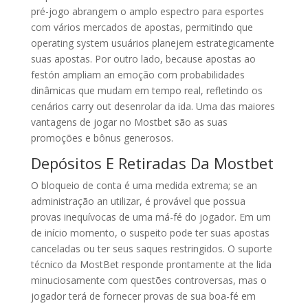
pré-jogo abrangem o amplo espectro para esportes
com vários mercados de apostas, permitindo que
operating system usuários planejem estrategicamente
suas apostas. Por outro lado, because apostas ao
festón ampliam an emoção com probabilidades
dinâmicas que mudam em tempo real, refletindo os
cenários carry out desenrolar da ida. Uma das maiores
vantagens de jogar no Mostbet são as suas
promoções e bônus generosos.
Depósitos E Retiradas Da Mostbet
O bloqueio de conta é uma medida extrema; se an
administração an utilizar, é provável que possua
provas inequívocas de uma má-fé do jogador. Em um
de início momento, o suspeito pode ter suas apostas
canceladas ou ter seus saques restringidos. O suporte
técnico da MostBet responde prontamente at the lida
minuciosamente com questões controversas, mas o
jogador terá de fornecer provas de sua boa-fé em