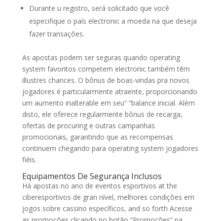
Durante u registro, será solicitado que você
especifique o país electronic a moeda na que deseja
fazer transações.
As apostas podem ser seguras quando operating
system favoritos competem electronic também têm
illustres chances. O bônus de boas-vindas pra novos
jogadores é particularmente atraente, proporcionando
um aumento inalterable em seu” “balance inicial. Além
disto, ele oferece regularmente bônus de recarga,
ofertas de procuring e outras campanhas
promocionais, garantindo que as recompensas
continuem chegando para operating system jogadores
fiéis.
Equipamentos De Segurança Inclusos
Há apostas no ano de eventos esportivos at the
ciberesportivos de gran nível, melhores condições em
jogos sobre cassino específicos, and so forth Acesse
as promoções clicando no botão “Promoções” na