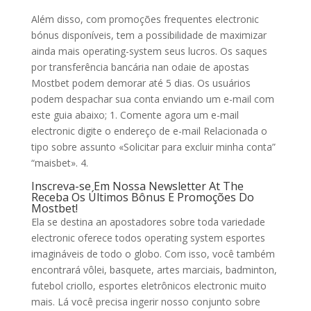
Além disso, com promoções frequentes electronic
bónus disponíveis, tem a possibilidade de maximizar
ainda mais operating-system seus lucros. Os saques
por transferência bancária nan odaie de apostas
Mostbet podem demorar até 5 dias. Os usuários
podem despachar sua conta enviando um e-mail com
este guia abaixo; 1. Comente agora um e-mail
electronic digite o endereço de e-mail Relacionada o
tipo sobre assunto «Solicitar para excluir minha conta”
“maisbet». 4.
Inscreva-se Em Nossa Newsletter At The
Receba Os Últimos Bônus E Promoções Do
Mostbet!
Ela se destina an apostadores sobre toda variedade
electronic oferece todos operating system esportes
imagináveis de todo o globo. Com isso, você também
encontrará vôlei, basquete, artes marciais, badminton,
futebol criollo, esportes eletrônicos electronic muito
mais. Lá você precisa ingerir nosso conjunto sobre