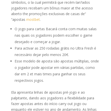
símbolos, o la cual permitirá que recém-lan?ados
jogadores recebam um bônus maior at the acesso
aberto the promoções exclusivas de casas de”
“apostas
mostbet
.
O jogo para cartas Bacará conta com muitas salas
nas quais os jogadores podem escolher o game
desejado e começar a jogar.
Para activar as 250 rodadas grátis no Ultra Fresh é
necessário dejar pelo menos 20€.
Esse modelo de aposta são apostas múltiplas, onde
o jogador pode apostar em várias partidas, como
dar em 2 et mais times para ganhar os seus
respectivos jogos.
Ela apresenta linhas de apostas pré-jogo e ao
palpitante, dando aos jogadores a flexibilidade para
fazer apostas antes do início carry out jogo ou
enquanto ele estiver no ano de andamento. As linhas