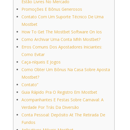
Estão Livres No Mercado
Promoções E Bônus Generosos
Contato Com Um Suporte Técnico De Uma
Mostbet
How To Get The Mostbet Software On Ios
Como Archivar Uma Conta Mhh Mostbet?
Erros Comuns Dos Apostadores Iniciantes:
Como Evitar
Caça-níqueis E Jogos
Como Obter Um Bônus Na Casa Sobre Aposta
Mostbet?
Contato”
Guia Rápido Pra O Registro Em Mostbet
Acompanhantes E Festas Sobre Carnaval: A
Verdade Por Trás Da Diversão
Conta Pessoal: Depósito At The Retirada De
Fundos
Aplicativos Móveis Mostbet