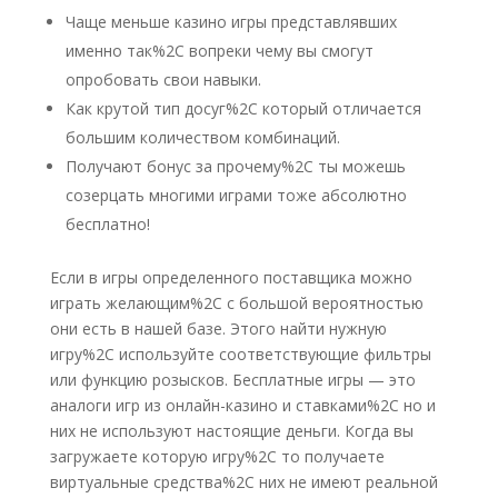
Чаще меньше казино игры представлявших
именно так%2C вопреки чему вы смогут
опробовать свои навыки.
Как крутой тип досуг%2C который отличается
большим количеством комбинаций.
Получают бонус за прочему%2C ты можешь
созерцать многими играми тоже абсолютно
бесплатно!
Если в игры определенного поставщика можно
играть желающим%2C с большой вероятностью
они есть в нашей базе. Этого найти нужную
игру%2C используйте соответствующие фильтры
или функцию розысков. Бесплатные игры — это
аналоги игр из онлайн-казино и ставками%2C но и
них не используют настоящие деньги. Когда вы
загружаете которую игру%2C то получаете
виртуальные средства%2C них не имеют реальной