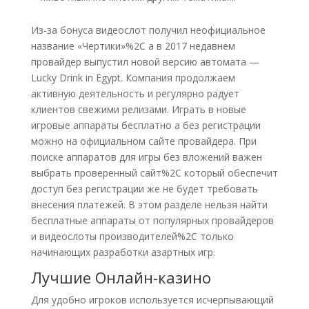
Из-за бонуса видеослот получил неофициальное
название «Чертики»%2C а в 2017 недавнем
провайдер выпустил новой версию автомата —
Lucky Drink in Egypt. Компания продолжаем
активную деятельность и регулярно радует
клиентов свежими релизами. Играть в новые
игровые аппараты бесплатно а без регистрации
можно на официальном сайте провайдера. При
поиске аппаратов для игры без вложений важен
выбрать проверенный сайт%2C который обеспечит
доступ без регистрации же не будет требовать
внесения платежей. В этом разделе нельзя найти
бесплатные аппараты от популярных провайдеров
и видеослоты производителей%2C только
начинающих разработки азартных игр.
Лучшие Онлайн-казино
Для удобно игроков используется исчерпывающий