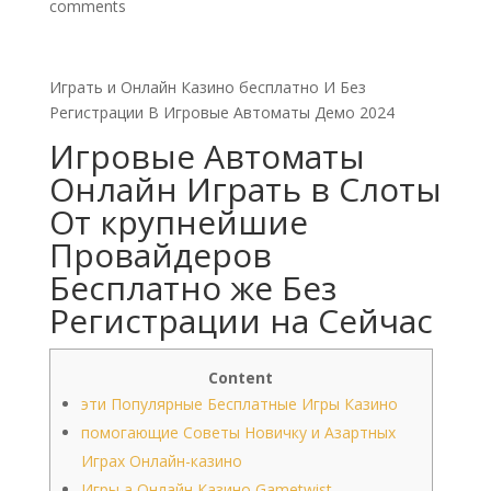
comments
Играть и Онлайн Казино бесплатно И Без
Регистрации В Игровые Автоматы Демо 2024
Игровые Автоматы
Онлайн Играть в Слоты
От крупнейшие
Провайдеров
Бесплатно же Без
Регистрации на Сейчас
Content
эти Популярные Бесплатные Игры Казино
помогающие Советы Новичку и Азартных
Играх Онлайн-казино
Игры а Онлайн Казино Gametwist