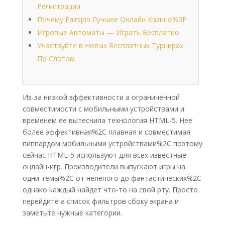
Регистрации
Почему Fairspin Лучшее Онлайн Казино%3F
Игровые Автоматы — Играть Бесплатно
Участвуйте в Новых Бесплатных Турнирах
По Слотам
Из-за низкой эффективности а ограниченной
совместимости с мобильными устройствами и
временем ее вытеснила технология HTML-5. Нее
более эффективная%2C плавная и совместимая
пиппардом мобильными устройствами%2C поэтому
сейчас HTML-5 используют для всех известные
онлайн-игр. Производители выпускают игры на
одни темы%2C от нелепого до фантастических%2C
однако каждый найдет что-то на свой рту. Просто
перейдите а список фильтров сбоку экрана и
заметьте нужные категории.