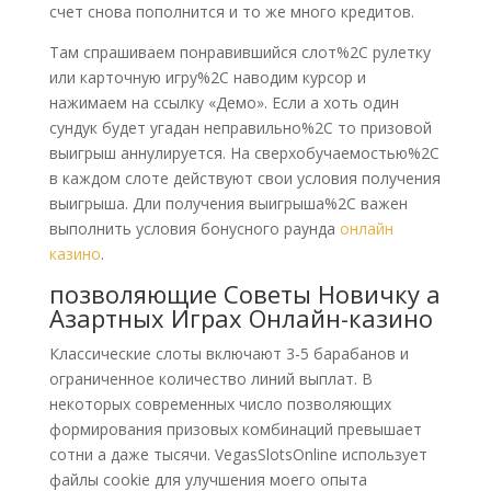
счет снова пополнится и то же много кредитов.
Там спрашиваем понравившийся слот%2C рулетку
или карточную игру%2C наводим курсор и
нажимаем на ссылку «Демо». Если а хоть один
сундук будет угадан неправильно%2C то призовой
выигрыш аннулируется. На сверхобучаемостью%2C
в каждом слоте действуют свои условия получения
выигрыша. Дли получения выигрыша%2C важен
выполнить условия бонусного раунда
онлайн
казино
.
позволяющие Советы Новичку а
Азартных Играх Онлайн-казино
Классические слоты включают 3-5 барабанов и
ограниченное количество линий выплат. В
некоторых современных число позволяющих
формирования призовых комбинаций превышает
сотни а даже тысячи. VegasSlotsOnline использует
файлы cookie для улучшения моего опыта