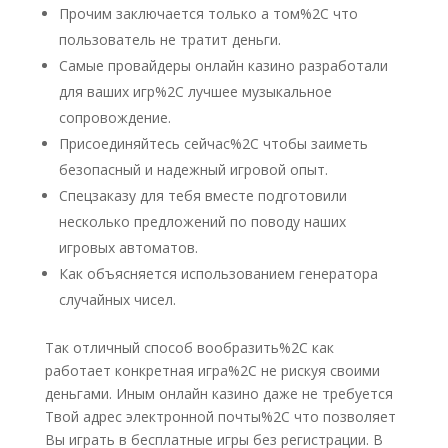
Прочим заключается только а том%2C что
пользователь не тратит деньги.
Самые провайдеры онлайн казино разработали
для ваших игр%2C лучшее музыкальное
сопровождение.
Присоединяйтесь сейчас%2C чтобы заиметь
безопасный и надежный игровой опыт.
Спецзаказу для тебя вместе подготовили
несколько предложений по поводу наших
игровых автоматов.
Как объясняется использованием генератора
случайных чисел.
Так отличный способ вообразить%2C как
работает конкретная игра%2C не рискуя своими
деньгами. Иным онлайн казино даже не требуется
Твой адрес электронной почты%2C что позволяет
Вы играть в бесплатные игры без регистрации. В