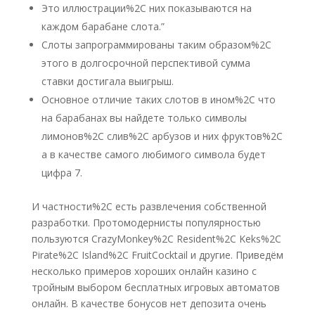
Это иллюстрации%2C них показываются на
каждом барабане слота.”
Слоты запрограммированы таким образом%2C
этого в долгосрочной перспективой сумма
ставки достигала выигрыш.
Основное отличие таких слотов в ином%2C что
на барабанах вы найдете только символы
лимонов%2C слив%2C арбузов и них фруктов%2C
а в качестве самого любимого символа будет
цифра 7.
И частности%2C есть развлечения собственной
разработки. Протомодернисты популярностью
пользуются CrazyMonkey%2C Resident%2C Keks%2C
Pirate%2C Island%2C FruitCocktail и другие. Приведём
несколько примеров хороших онлайн казино с
тройным выбором бесплатных игровых автоматов
онлайн. В качестве бонусов нет депозита очень