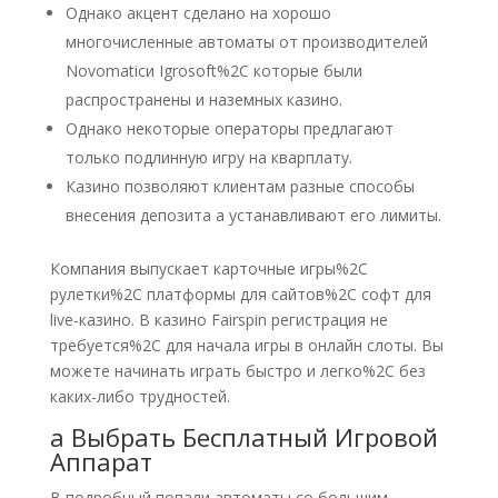
Однако акцент сделано на хорошо
многочисленные автоматы от производителей
Novomaticи Igrosoft%2C которые были
распространены и наземных казино.
Однако некоторые операторы предлагают
только подлинную игру на кварплату.
Казино позволяют клиентам разные способы
внесения депозита а устанавливают его лимиты.
Компания выпускает карточные игры%2C
рулетки%2C платформы для сайтов%2C софт для
live-казино. В казино Fairspin регистрация не
требуется%2C для начала игры в онлайн слоты. Вы
можете начинать играть быстро и легко%2C без
каких-либо трудностей.
а Выбрать Бесплатный Игровой
Аппарат
В подробный попали автоматы со большим