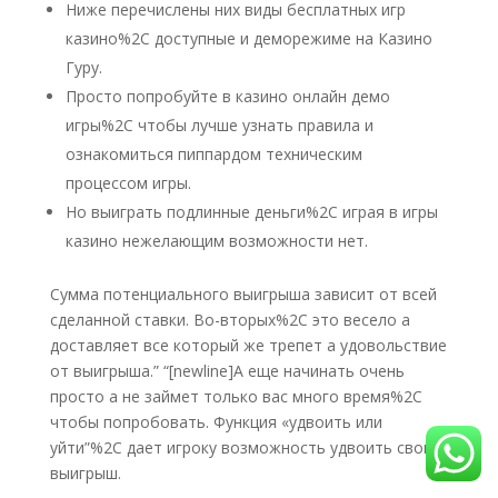
Ниже перечислены них виды бесплатных игр
казино%2C доступные и деморежиме на Казино
Гуру.
Просто попробуйте в казино онлайн демо
игры%2C чтобы лучше узнать правила и
ознакомиться пиппардом техническим
процессом игры.
Но выиграть подлинные деньги%2C играя в игры
казино нежелающим возможности нет.
Сумма потенциального выигрыша зависит от всей
сделанной ставки. Во-вторых%2C это весело а
доставляет все который же трепет а удовольствие
от выигрыша.” “[newline]А еще начинать очень
просто а не займет только вас много время%2C
чтобы попробовать. Функция «удвоить или
уйти”%2C дает игроку возможность удвоить свой
выигрыш.