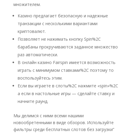
множителем.
Казино предлагает безопасную и надежные
транзакции с несколькими вариантами
криптовалют.
Позволяет не нажимать кнопку Spin%2C
барабаны прокручиваются заданное множество
раз автоматически.
В онлайн казино Fairspin имеется возможность
играть с минимумом ставками%2C поэтому то
воспользуйтесь этим.
Если вы играете в слоты%2C нажмите «spin»%2C
а если в настольные игры — сделайте ставку и
начните раунд.
Мы делимся с ними всеми нашими
новообретенными в виде обзоров. Используйте
фильтры среди бесплатных слотов без загрузки”