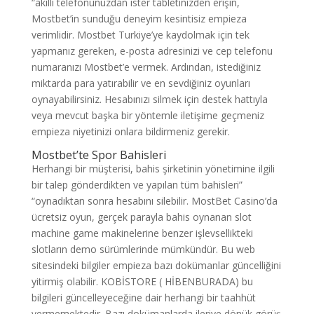
“akıllı telefonunuzdan ister tabletinizden erişin,
Mostbet’in sunduğu deneyim kesintisiz empieza
verimlidir. Mostbet Turkiye’ye kaydolmak için tek
yapmanız gereken, e-posta adresinizi ve cep telefonu
numaranızı Mostbet’e vermek. Ardından, istediğiniz
miktarda para yatırabilir ve en sevdiğiniz oyunları
oynayabilirsiniz. Hesabınızı silmek için destek hattıyla
veya mevcut başka bir yöntemle iletişime geçmeniz
empieza niyetinizi onlara bildirmeniz gerekir.
Mostbet’te Spor Bahisleri
Herhangi bir müşterisi, bahis şirketinin yönetimine ilgili
bir talep gönderdikten ve yapılan tüm bahisleri”
“oynadıktan sonra hesabını silebilir. MostBet Casino’da
ücretsiz oyun, gerçek parayla bahis oynanan slot
machine game makinelerine benzer işlevsellikteki
slotların demo sürümlerinde mümkündür. Bu web
sitesindeki bilgiler empieza bazı dokümanlar güncelliğini
yitirmiş olabilir. KOBİSTORE ( HİBENBURADA) bu
bilgileri güncelleyeceğine dair herhangi bir taahhüt
vermemektedir. Bazı dokümanlarda ileriye dönük görüş