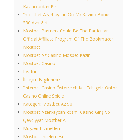
Kazinolardan Bir
“mostbet Azərbaycan Orc Və Kazino Bonus
550 Azn Giri
Mostbet Partners Could Be The Particular
Official Affiliate Program Of The Bookmaker
Mostbet
Mostbet Az Casino Mosbet Kazin
Mostbet Casino
Ios Için
İletişim Bilgilerimiz
“internet Casino Österreich Mit Echtgeld Online
Casino Online Spiele
Kategori: Mostbet Az 90
Mostbet Azerbaycan Rəsmi Casino Giriş Və
Qeydiyyat Mostbet A
Müşteri Hizmetleri
Mostbet İncelemesi