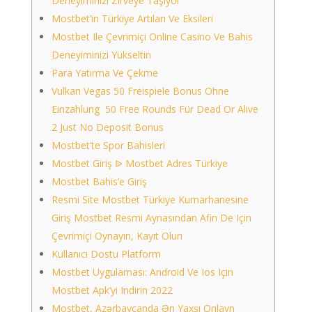
Deneyiminizi Zirveye Taşıyor
Mostbet’in Türkiye Artıları Ve Eksileri
Mostbet Ile Çevrimiçi Online Casino Ve Bahis
Deneyiminizi Yükseltin
Para Yatırma Ve Çekme
Vulkan Vegas 50 Freispiele Bonus Ohne
Einzahlung ️ 50 Free Rounds Für Dead Or Alive
2 Just No Deposit Bonus
Mostbet’te Spor Bahisleri
Mostbet Giriş ᐉ Mostbet Adres Türkiye
Mostbet Bahis’e Giriş
Resmi Site Mostbet Türkiye Kumarhanesine
Giriş Mostbet Resmi Aynasından Afin De Için
Çevrimiçi Oynayın, Kayıt Olun
Kullanıcı Dostu Platform
Mostbet Uygulaması: Android Ve Ios Için
Mostbet Apk’yi Indirin 2022
Mostbet, Azərbaycanda Ən Yaxşı Onlayn