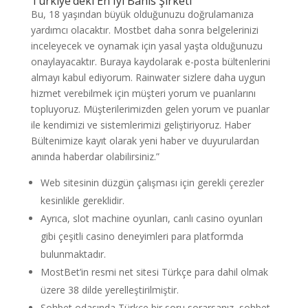
Türkiye’deki En Iyi Bahis Şirketi
Bu, 18 yaşından büyük olduğunuzu doğrulamanıza
yardımcı olacaktır. Mostbet daha sonra belgelerinizi
inceleyecek ve oynamak için yasal yaşta olduğunuzu
onaylayacaktır. Buraya kaydolarak e-posta bültenlerini
almayı kabul ediyorum. Rainwater sizlere daha uygun
hizmet verebilmek için müşteri yorum ve puanlarını
topluyoruz. Müşterilerimizden gelen yorum ve puanlar
ile kendimizi ve sistemlerimizi geliştiriyoruz. Haber
Bültenimize kayıt olarak yeni haber ve duyurulardan
anında haberdar olabilirsiniz.”
Web sitesinin düzgün çalışması için gerekli çerezler
kesinlikle gereklidir.
Ayrıca, slot machine oyunları, canlı casino oyunları
gibi çeşitli casino deneyimleri para platformda
bulunmaktadır.
MostBet’in resmi net sitesi Türkçe para dahil olmak
üzere 38 dilde yerelleştirilmiştir.
Sohbet odasında Türkçe bir soru sorarsanız, sohbet