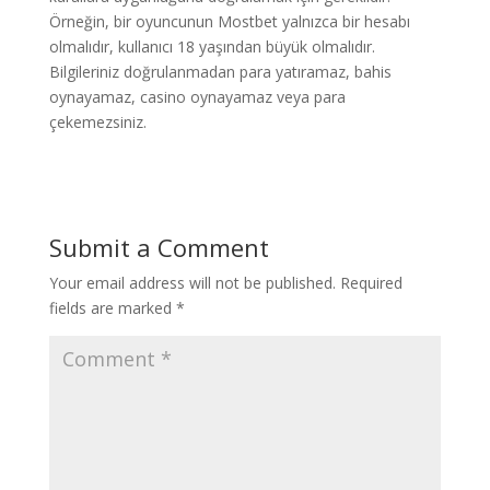
Örneğin, bir oyuncunun Mostbet yalnızca bir hesabı
olmalıdır, kullanıcı 18 yaşından büyük olmalıdır.
Bilgileriniz doğrulanmadan para yatıramaz, bahis
oynayamaz, casino oynayamaz veya para
çekemezsiniz.
Submit a Comment
Your email address will not be published.
Required
fields are marked
*