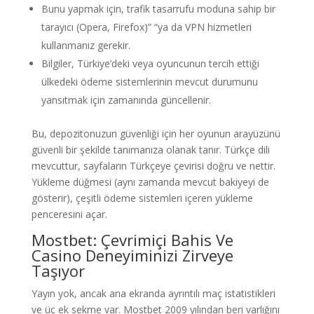
Bunu yapmak için, trafik tasarrufu moduna sahip bir
tarayıcı (Opera, Firefox)” “ya da VPN hizmetleri
kullanmanız gerekir.
Bilgiler, Türkiye’deki veya oyuncunun tercih ettiği
ülkedeki ödeme sistemlerinin mevcut durumunu
yansıtmak için zamanında güncellenir.
Bu, depozitonuzun güvenliği için her oyunun arayüzünü
güvenli bir şekilde tanımanıza olanak tanır. Türkçe dili
mevcuttur, sayfaların Türkçeye çevirisi doğru ve nettir.
Yükleme düğmesi (aynı zamanda mevcut bakiyeyi de
gösterir), çeşitli ödeme sistemleri içeren yükleme
penceresini açar.
Mostbet: Çevrimiçi Bahis Ve
Casino Deneyiminizi Zirveye
Taşıyor
Yayın yok, ancak ana ekranda ayrıntılı maç istatistikleri
ve üç ek sekme var. Mostbet 2009 yılından beri varlığını