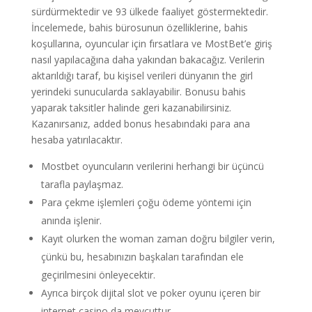
sürdürmektedir ve 93 ülkede faaliyet göstermektedir.
İncelemede, bahis bürosunun özelliklerine, bahis
koşullarına, oyuncular için fırsatlara ve MostBet’e giriş
nasıl yapılacağına daha yakından bakacağız. Verilerin
aktarıldığı taraf, bu kişisel verileri dünyanın the girl
yerindeki sunucularda saklayabilir. Bonusu bahis
yaparak taksitler halinde geri kazanabilirsiniz.
Kazanırsanız, added bonus hesabındaki para ana
hesaba yatırılacaktır.
Mostbet oyuncuların verilerini herhangi bir üçüncü
tarafla paylaşmaz.
Para çekme işlemleri çoğu ödeme yöntemi için
anında işlenir.
Kayıt olurken the woman zaman doğru bilgiler verin,
çünkü bu, hesabınızın başkaları tarafından ele
geçirilmesini önleyecektir.
Ayrıca birçok dijital slot ve poker oyunu içeren bir
internet casino da mevcuttur.