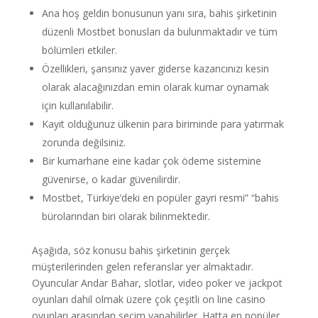
Ana hoş geldin bonusunun yanı sıra, bahis şirketinin
düzenli Mostbet bonusları da bulunmaktadır ve tüm
bölümleri etkiler.
Özellikleri, şansınız yaver giderse kazancınızı kesin
olarak alacağınızdan emin olarak kumar oynamak
için kullanılabilir.
Kayıt olduğunuz ülkenin para biriminde para yatırmak
zorunda değilsiniz.
Bir kumarhane eine kadar çok ödeme sistemine
güvenirse, o kadar güvenilirdir.
Mostbet, Türkiye’deki en popüler gayri resmi” “bahis
bürolarından biri olarak bilinmektedir.
Aşağıda, söz konusu bahis şirketinin gerçek
müşterilerinden gelen referanslar yer almaktadır.
Oyuncular Andar Bahar, slotlar, video poker ve jackpot
oyunları dahil olmak üzere çok çeşitli on line casino
oyunları arasından seçim yapabilirler. Hatta en popüler