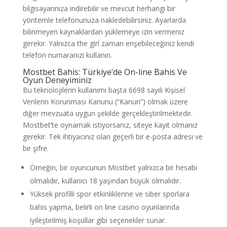
bilgisayarınıza indirebilir ve mevcut herhangi bir
yöntemle telefonunuza nakledebilirsiniz. Ayarlarda
bilinmeyen kaynaklardan yüklemeye izin vermeniz
gerekir. Yalnızca the girl zaman erişebileceğiniz kendi
telefon numaranızı kullanın.
Mostbet Bahis: Türkiye’de On-line Bahis Ve
Oyun Deneyiminiz
Bu teknolojilerin kullanımı başta 6698 sayılı Kişisel
Verilerin Korunması Kanunu (“Kanun”) olmak üzere
diğer mevzuata uygun şekilde gerçekleştirilmektedir.
Mostbet’te oynamak istiyorsanız, siteye kayıt olmanız
gerekir. Tek ihtiyacınız olan geçerli bir e-posta adresi ve
bir şifre.
Örneğin, bir oyuncunun Mostbet yalnızca bir hesabı
olmalıdır, kullanıcı 18 yaşından büyük olmalıdır.
Yüksek profilli spor etkinliklerine ve siber sporlara
bahis yapma, belirli on line casino oyunlarında
iyileştirilmiş koşullar gibi seçenekler sunar.