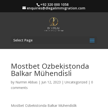
+92 320 000 1058
enquiries@dlegalimmigration.com
Select Page
Mostbet Ozbekistonda
Balkar Mühendi̇sli̇
by
Nurmin Abbas
|
Jun 12, 2023
| Uncategorized |
0
comments
Mostbet Ozbekistonda Balkar Mühendi̇sli̇k