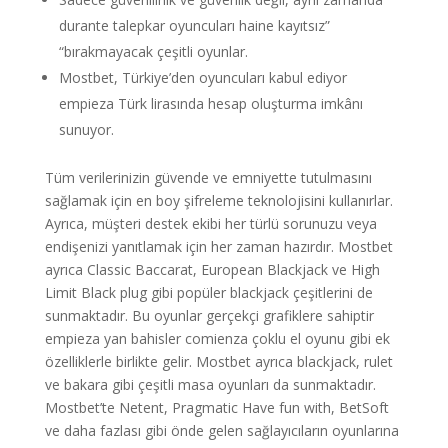
durante talepkar oyuncuları haine kayıtsız”
“bırakmayacak çeşitli oyunlar.
Mostbet, Türkiye’den oyuncuları kabul ediyor
empieza Türk lirasında hesap oluşturma imkânı
sunuyor.
Tüm verilerinizin güvende ve emniyette tutulmasını
sağlamak için en boy şifreleme teknolojisini kullanırlar.
Ayrıca, müşteri destek ekibi her türlü sorunuzu veya
endişenizi yanıtlamak için her zaman hazırdır. Mostbet
ayrıca Classic Baccarat, European Blackjack ve High
Limit Black plug gibi popüler blackjack çeşitlerini de
sunmaktadır. Bu oyunlar gerçekçi grafiklere sahiptir
empieza yan bahisler comienza çoklu el oyunu gibi ek
özelliklerle birlikte gelir. Mostbet ayrıca blackjack, rulet
ve bakara gibi çeşitli masa oyunları da sunmaktadır.
Mostbet’te Netent, Pragmatic Have fun with, BetSoft
ve daha fazlası gibi önde gelen sağlayıcıların oyunlarına