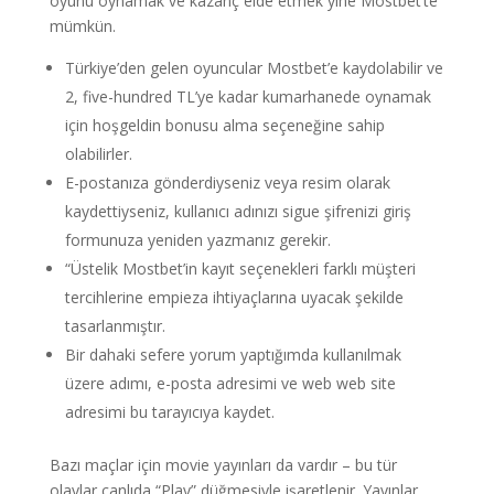
oyunu oynamak ve kazanç elde etmek yine Mostbet’te
mümkün.
Türkiye’den gelen oyuncular Mostbet’e kaydolabilir ve
2, five-hundred TL’ye kadar kumarhanede oynamak
için hoşgeldin bonusu alma seçeneğine sahip
olabilirler.
E-postanıza gönderdiyseniz veya resim olarak
kaydettiyseniz, kullanıcı adınızı sigue şifrenizi giriş
formunuza yeniden yazmanız gerekir.
“Üstelik Mostbet’in kayıt seçenekleri farklı müşteri
tercihlerine empieza ihtiyaçlarına uyacak şekilde
tasarlanmıştır.
Bir dahaki sefere yorum yaptığımda kullanılmak
üzere adımı, e-posta adresimi ve web web site
adresimi bu tarayıcıya kaydet.
Bazı maçlar için movie yayınları da vardır – bu tür
olaylar canlıda “Play” düğmesiyle işaretlenir. Yayınlar,