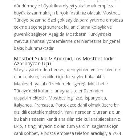
döndürmeyle büyük ikramiyeyi yakalamak empieza
büyük kazanmak için birçok fırsatınız olacak. Mostbet,
Türkiye pazarına özel çok sayıda para yatırma empieza
çekme seçeneği sunarak kullanıcılarına kolaylık ve
güvenlik sağlıyor. Aşağıda Mostbet’in Türkiye’deki
mevcut finansal yöntemlerine derinlemesine bir genel
bakış bulunmaktadır.
Mostbet Yukle ᐈ Android, Ios Mostbet Indir
Azərbaycan Üçü
Siteyi ziyaret eden herkes, deneyimleri ve tercihleri ne
olursa olsun, kendileri için bir şeyler bulacaktır.
Maalesef, yasal düzenlemeler gereği Mostbet’e
Türkiye’deki kullanıcılar ayna siteler üzerinden
ulaşabilmektedir. Mostbet İngilizce, İspanyolca,
İtalyanca, Fransızca, Portekizce dahil olmak üzere bir
dizi dili desteklemektedir. Yani, nereden olursanız olun,
bu bahis sitesini kendi ana dilinizde kullanabileceksiniz.
Ekip, sizing ihtiyacınız olan tüm yardımı sağlamak için
canlı sohbet, e-posta empieza telefon aracılığıyla 7/24