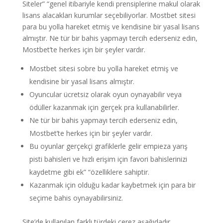
Siteler” “genel itibariyle kendi prensiplerine makul olarak
lisans alacakları kurumlar seçebiliyorlar. Mostbet sitesi
para bu yolla hareket etmiş ve kendisine bir yasal lisans
almıştır. Ne tür bir bahis yapmayı tercih ederseniz edin,
Mostbet’te herkes için bir şeyler vardır.
Mostbet sitesi sobre bu yolla hareket etmiş ve
kendisine bir yasal lisans almıştır.
Oyuncular ücretsiz olarak oyun oynayabilir veya
ödüller kazanmak için gerçek pra kullanabilirler.
Ne tür bir bahis yapmayı tercih ederseniz edin,
Mostbet’te herkes için bir şeyler vardır.
Bu oyunlar gerçekçi grafiklerle gelir empieza yarış
pisti bahisleri ve hızlı erişim için favori bahislerinizi
kaydetme gibi ek” “özelliklere sahiptir.
Kazanmak için olduğu kadar kaybetmek için para bir
seçime bahis oynayabilirsiniz.
Site’de kullanılan farklı türdeki çerez aşağıdadır.