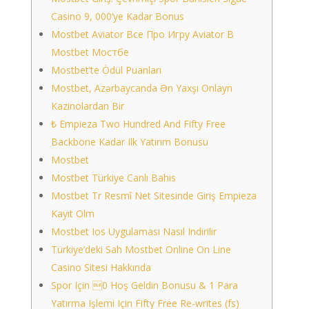
Casino 9, 000’ye Kadar Bonus
Mostbet Aviator Все Про Игру Aviator В
Mostbet Мостбе
Mostbet’te Ödül Puanları
Mostbet, Azərbaycanda Ən Yaxşı Onlayn
Kazinolardan Bir
₺ Empieza Two Hundred And Fifty Free
Backbone Kadar Ilk Yatırım Bonusu
Mostbet
Mostbet Türkiye Canlı Bahis
Mostbet Tr Resmî Net Sitesinde Giriş Empieza
Kayıt Olm
Mostbet Ios Uygulaması Nasıl Indirilir
Türkiye’deki Sah Mostbet Online On Line
Casino Sitesi Hakkında
Spor Için 0 Hoş Geldin Bonusu & 1 Para
Yatırma Işlemi Için Fifty Free Re-writes (fs)